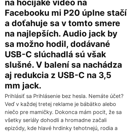
na hocijaké video na
Facebooku mi P20 úplne stačí
a doťahuje sa v tomto smere
na najlepších. Audio jack by
sa možno hodil, dodávané
USB-C slúchadlá sú však
slušné. V balení sa nachádza
aj redukcia z USB-C na 3,5
mm jack.
Prihlásiť sa Prihlásenie bez hesla. Nemáte účet?
Veď v každej tretej reklame je bábätko alebo
niečo pre mamičky. Dokonca mám pocit, že sa
všetky seriály dohodli a hromadne začali
epizódy, kde hlavé hrdinky tehotnejú, rodia a