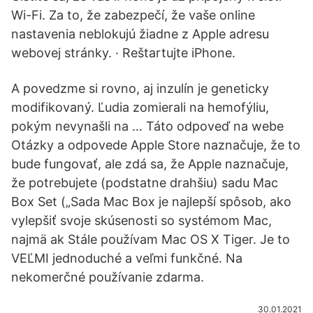
Wi-Fi. Za to, že zabezpečí, že vaše online
nastavenia neblokujú žiadne z Apple adresu
webovej stránky. · Reštartujte iPhone.
A povedzme si rovno, aj inzulín je geneticky
modifikovaný. Ľudia zomierali na hemofýliu,
pokým nevynašli na … Táto odpoveď na webe
Otázky a odpovede Apple Store naznačuje, že to
bude fungovať, ale zdá sa, že Apple naznačuje,
že potrebujete (podstatne drahšiu) sadu Mac
Box Set („Sada Mac Box je najlepší spôsob, ako
vylepšiť svoje skúsenosti so systémom Mac,
najmä ak Stále používam Mac OS X Tiger. Je to
VEĽMI jednoduché a veľmi funkčné. Na
nekomerčné používanie zdarma.
30.01.2021