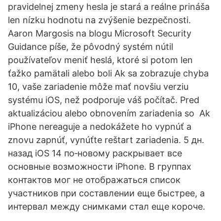
pravidelnej zmeny hesla je stará a reálne prináša
len nízku hodnotu na zvýšenie bezpečnosti.
Aaron Margosis na blogu Microsoft Security
Guidance píše, že pôvodný systém nútil
používateľov meniť heslá, ktoré si potom len
ťažko pamätali alebo boli Ak sa zobrazuje chyba
10, vaše zariadenie môže mať novšiu verziu
systému iOS, než podporuje váš počítač. Pred
aktualizáciou alebo obnovením zariadenia so Ak
iPhone nereaguje a nedokážete ho vypnúť a
znovu zapnúť, vynúťte reštart zariadenia. 5 дн.
назад iOS 14 по‑новому раскрывает все
основные возможности iPhone. В группах
контактов мог не отображаться список
участников при составлении еще быстрее, а
интервал между снимками стал еще короче.