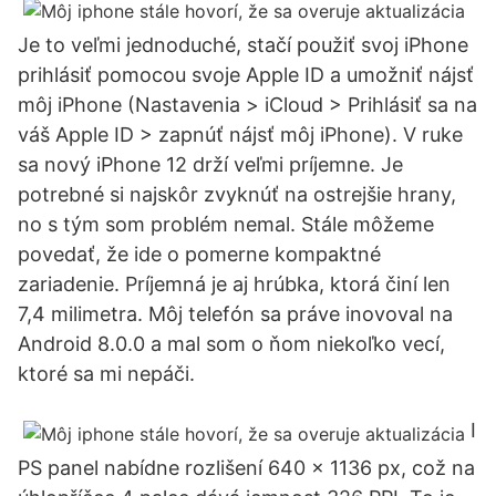
Je to veľmi jednoduché, stačí použiť svoj iPhone
prihlásiť pomocou svoje Apple ID a umožniť nájsť
môj iPhone (Nastavenia > iCloud > Prihlásiť sa na
váš Apple ID > zapnúť nájsť môj iPhone). V ruke
sa nový iPhone 12 drží veľmi príjemne. Je
potrebné si najskôr zvyknúť na ostrejšie hrany,
no s tým som problém nemal. Stále môžeme
povedať, že ide o pomerne kompaktné
zariadenie. Príjemná je aj hrúbka, ktorá činí len
7,4 milimetra. Môj telefón sa práve inovoval na
Android 8.0.0 a mal som o ňom niekoľko vecí,
ktoré sa mi nepáči.
I
PS panel nabídne rozlišení 640 x 1136 px, což na