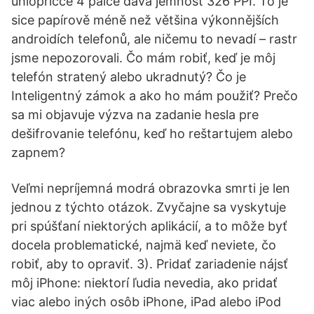
úhlopříčce 4 palce dává jemnost 326 PPI. To je
sice papírově méně než většina výkonnějších
androidích telefonů, ale ničemu to nevadí – rastr
jsme nepozorovali. Čo mám robiť, keď je môj
telefón stratený alebo ukradnutý? Čo je
Inteligentný zámok a ako ho mám použiť? Prečo
sa mi objavuje výzva na zadanie hesla pre
dešifrovanie telefónu, keď ho reštartujem alebo
zapnem?
Veľmi nepríjemná modrá obrazovka smrti je len
jednou z týchto otázok. Zvyčajne sa vyskytuje
pri spúšťaní niektorých aplikácií, a to môže byť
docela problematické, najmä keď neviete, čo
robiť, aby to opraviť. 3). Pridať zariadenie nájsť
môj iPhone: niektorí ľudia nevedia, ako pridať
viac alebo iných osôb iPhone, iPad alebo iPod