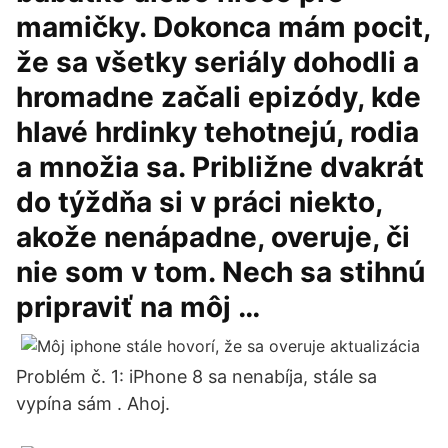
mamičky. Dokonca mám pocit,
že sa všetky seriály dohodli a
hromadne začali epizódy, kde
hlavé hrdinky tehotnejú, rodia
a množia sa. Približne dvakrát
do týždňa si v práci niekto,
akože nenápadne, overuje, či
nie som v tom. Nech sa stihnú
pripraviť na môj …
Problém č. 1: iPhone 8 sa nenabíja, stále sa
vypína sám . Ahoj.