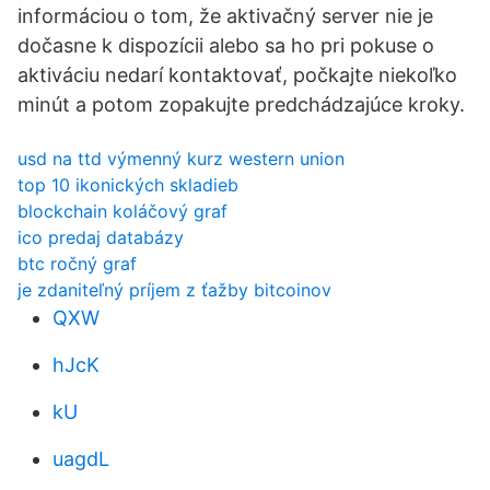
informáciou o tom, že aktivačný server nie je
dočasne k dispozícii alebo sa ho pri pokuse o
aktiváciu nedarí kontaktovať, počkajte niekoľko
minút a potom zopakujte predchádzajúce kroky.
usd na ttd výmenný kurz western union
top 10 ikonických skladieb
blockchain koláčový graf
ico predaj databázy
btc ročný graf
je zdaniteľný príjem z ťažby bitcoinov
QXW
hJcK
kU
uagdL