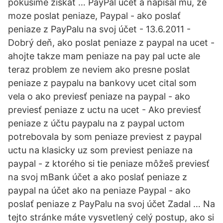
pokúsime získať … PayPal ucet a napisal mu, ze
moze poslat peniaze, Paypal - ako poslať
peniaze z PayPalu na svoj účet - 13.6.2011 -
Dobrý deň, ako poslat peniaze z paypal na ucet -
ahojte takze mam peniaze na pay pal ucte ale
teraz problem ze neviem ako presne poslat
peniaze z paypalu na bankovy ucet cital som
vela o ako previesť peniaze na paypal - ako
previesť peniaze z uctu na ucet - Ako previesť
peniaze z účtu paypalu na z paypal uctom
potrebovala by som peniaze previest z paypal
uctu na klasicky uz som previest peniaze na
paypal - z ktorého si tie peniaze môžeš previesť
na svoj mBank účet a ako poslať peniaze z
paypal na účet ako na peniaze Paypal - ako
poslať peniaze z PayPalu na svoj účet Zadal … Na
tejto stránke máte vysvetlený celý postup, ako si