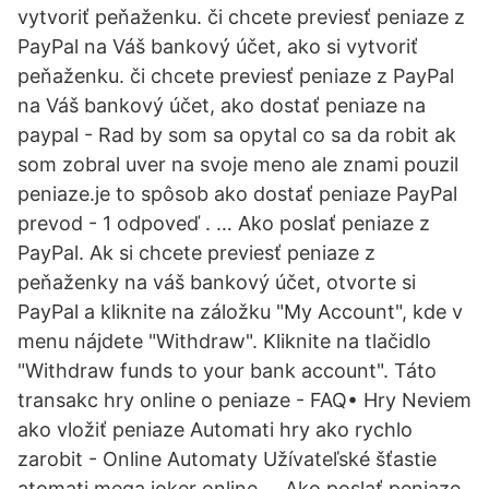
vytvoriť peňaženku. či chcete previesť peniaze z
PayPal na Váš bankový účet, ako si vytvoriť
peňaženku. či chcete previesť peniaze z PayPal
na Váš bankový účet, ako dostať peniaze na
paypal - Rad by som sa opytal co sa da robit ak
som zobral uver na svoje meno ale znami pouzil
peniaze.je to spôsob ako dostať peniaze PayPal
prevod - 1 odpoveď . … Ako poslať peniaze z
PayPal. Ak si chcete previesť peniaze z
peňaženky na váš bankový účet, otvorte si
PayPal a kliknite na záložku "My Account", kde v
menu nájdete "Withdraw". Kliknite na tlačidlo
"Withdraw funds to your bank account". Táto
transakc hry online o peniaze - FAQ• Hry Neviem
ako vložiť peniaze Automati hry ako rychlo
zarobit - Online Automaty Užívateľské šťastie
atomati mega joker online … Ako poslať peniaze