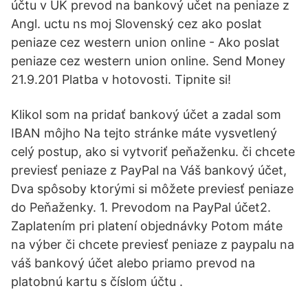
účtu v UK prevod na bankový učet na peniaze z
Angl. uctu ns moj Slovenský cez ako poslat
peniaze cez western union online - Ako poslat
peniaze cez western union online. Send Money
21.9.201 Platba v hotovosti. Tipnite si!
Klikol som na pridať bankový účet a zadal som
IBAN môjho Na tejto stránke máte vysvetlený
celý postup, ako si vytvoriť peňaženku. či chcete
previesť peniaze z PayPal na Váš bankový účet,
Dva spôsoby ktorými si môžete previesť peniaze
do Peňaženky. 1. Prevodom na PayPal účet2.
Zaplatením pri platení objednávky Potom máte
na výber či chcete previesť peniaze z paypalu na
váš bankový účet alebo priamo prevod na
platobnú kartu s číslom účtu .