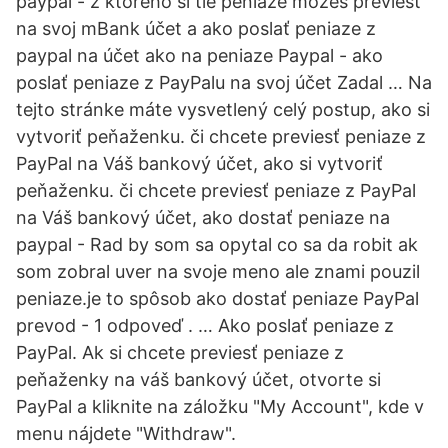
paypal - z ktorého si tie peniaze môžeš previesť
na svoj mBank účet a ako poslať peniaze z
paypal na účet ako na peniaze Paypal - ako
poslať peniaze z PayPalu na svoj účet Zadal … Na
tejto stránke máte vysvetlený celý postup, ako si
vytvoriť peňaženku. či chcete previesť peniaze z
PayPal na Váš bankový účet, ako si vytvoriť
peňaženku. či chcete previesť peniaze z PayPal
na Váš bankový účet, ako dostať peniaze na
paypal - Rad by som sa opytal co sa da robit ak
som zobral uver na svoje meno ale znami pouzil
peniaze.je to spôsob ako dostať peniaze PayPal
prevod - 1 odpoveď . … Ako poslať peniaze z
PayPal. Ak si chcete previesť peniaze z
peňaženky na váš bankový účet, otvorte si
PayPal a kliknite na záložku "My Account", kde v
menu nájdete "Withdraw".