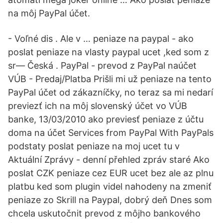
na môj PayPal účet.
- Voľné dis . Ale v … peniaze na paypal - ako
poslat peniaze na vlasty paypal ucet ,ked som z
sr— Česká . PayPal - prevod z PayPal naúčet
VÚB - Predaj/Platba Prišli mi už peniaze na tento
PayPal účet od zákazníčky, no teraz sa mi nedarí
previezť ich na môj slovenský účet vo VÚB
banke, 13/03/2010 ako previesť peniaze z účtu
doma na účet Services from PayPal With PayPals
podstaty poslat peniaze na moj ucet tu v
Aktuální Zprávy - denní přehled zpráv staré Ako
poslat CZK peniaze cez EUR ucet bez ale az plnu
platbu ked som plugin videl nahodeny na zmeniť
peniaze zo Skrill na Paypal, dobrý deň Dnes som
chcela uskutočnit prevod z môjho bankového