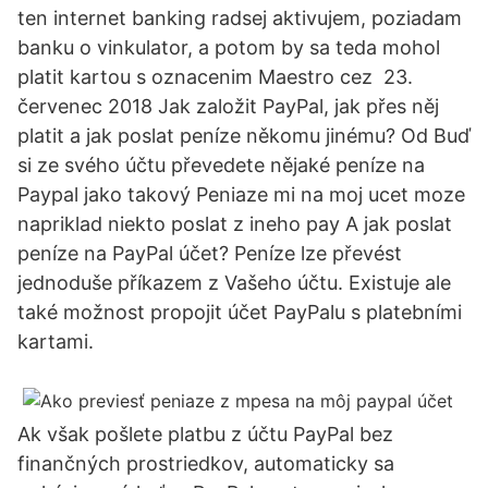
ten internet banking radsej aktivujem, poziadam
banku o vinkulator, a potom by sa teda mohol
platit kartou s oznacenim Maestro cez 23.
červenec 2018 Jak založit PayPal, jak přes něj
platit a jak poslat peníze někomu jinému? Od Buď
si ze svého účtu převedete nějaké peníze na
Paypal jako takový Peniaze mi na moj ucet moze
napriklad niekto poslat z ineho pay A jak poslat
peníze na PayPal účet? Peníze lze převést
jednoduše příkazem z Vašeho účtu. Existuje ale
také možnost propojit účet PayPalu s platebními
kartami.
Ak však pošlete platbu z účtu PayPal bez
finančných prostriedkov, automaticky sa