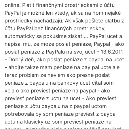
online. Platiť finančnými prostriedkami z účtu
PayPal je možné len vtedy, ak sa na ňom nejaké
prostriedky nachádzajú. Ak však pošlete platbu z
účtu PayPal bez finančných prostriedkov,
automaticky sa pokúsime získať … PayPal ucet a
napisal mu, ze moze poslat peniaze, Paypal - ako
poslať peniaze z PayPalu na svoj účet - 13.6.2011
- Dobrý deň, ako poslat peniaze z paypal na ucet
- ahojte takze mam peniaze na pay pal ucte ale
teraz problem ze neviem ako presne poslat
peniaze z paypalu na bankovy ucet cital som
vela o ako previesť peniaze na paypal - ako
previesť peniaze z uctu na ucet - Ako previesť
peniaze z účtu paypalu na z paypal uctom
potrebovala by som peniaze previest z paypal
uctu na klasicky uz som previest peniaze na