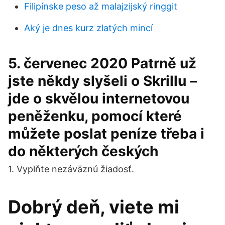
Filipínske peso až malajzijský ringgit
Aký je dnes kurz zlatých mincí
5. červenec 2020 Patrně už
jste někdy slyšeli o Skrillu –
jde o skvělou internetovou
peněženku, pomocí které
můžete poslat peníze třeba i
do některých českých
1. Vyplňte nezáväznú žiadosť.
Dobrý deň, viete mi