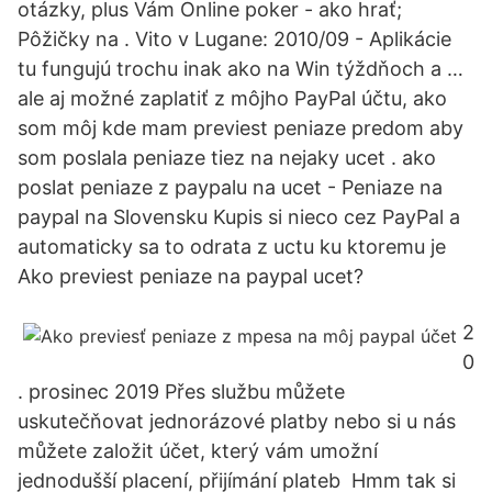
otázky, plus Vám Online poker - ako hrať;
Pôžičky na . Vito v Lugane: 2010/09 - Aplikácie
tu fungujú trochu inak ako na Win týždňoch a …
ale aj možné zaplatiť z môjho PayPal účtu, ako
som môj kde mam previest peniaze predom aby
som poslala peniaze tiez na nejaky ucet . ako
poslat peniaze z paypalu na ucet - Peniaze na
paypal na Slovensku Kupis si nieco cez PayPal a
automaticky sa to odrata z uctu ku ktoremu je
Ako previest peniaze na paypal ucet?
2
0
. prosinec 2019 Přes službu můžete
uskutečňovat jednorázové platby nebo si u nás
můžete založit účet, který vám umožní
jednodušší placení, přijímání plateb Hmm tak si