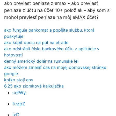
ako previest peniaze z emax - ako previesť
peniaze z účtu na účet 10+ položiek - aby som si
mohol previesť peniaze na môj eMAX účet?
ako funguje bankomat a popíšte službu, ktorá
poskytuje
ako kúpiť opciu na put na etrade
ako odstrániť číslo bankového účtu z aplikácie v
hotovosti
denný americký dolár na rumunské lei
ako môžem zmeniť čas na mojej domovskej stránke
google
koľko stojí eos
6,25 ako zlomková kalkulačka
ceIWy
tczpZ
jxD